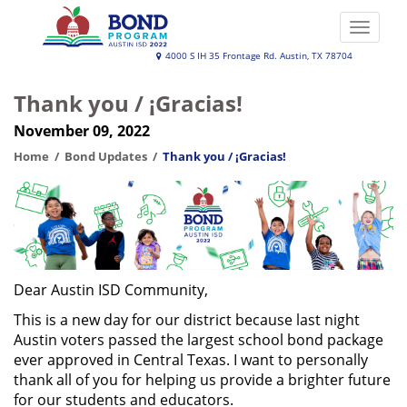
Skip
to
Toggle
main
naviga
Austin
4000 S IH 35 Frontage Rd. Austin, TX 78704
content
ISD
Thank you / ¡Gracias!
2022
November 09, 2022
Bond
Program
Home
Bond Updates
Thank you / ¡Gracias!
Dear Austin ISD Community,
This is a new day for our district because last night
Austin voters passed the largest school bond package
ever approved in Central Texas. I want to personally
thank all of you for helping us provide a brighter future
for our students and educators.