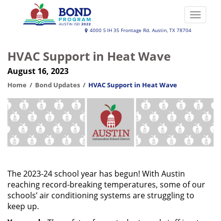
Skip
to
Toggle
main
naviga
Austin
4000 S IH 35 Frontage Rd. Austin, TX 78704
content
ISD
HVAC Support in Heat Wave
2022
August 16, 2023
Bond
Program
Home
Bond Updates
HVAC Support in Heat Wave
The 2023-24 school year has begun! With Austin
reaching record-breaking temperatures, some of our
schools’ air conditioning systems are struggling to
keep up.