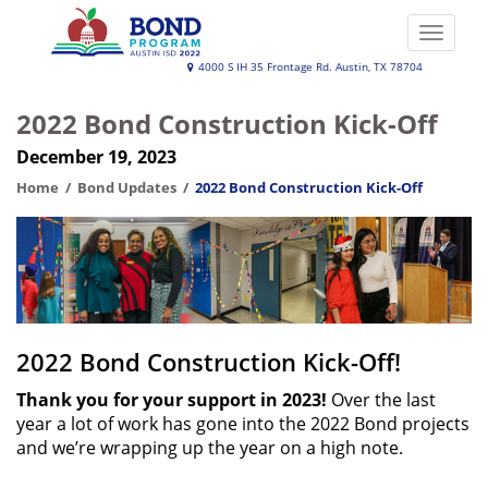
Skip
to
Toggle
main
naviga
Austin
4000 S IH 35 Frontage Rd. Austin, TX 78704
content
ISD
2022 Bond Construction Kick-Off
2022
December 19, 2023
Bond
Program
Home
Bond Updates
2022 Bond Construction Kick-Off
2022 Bond Construction Kick-Off!
Thank you for your support in 2023!
Over the last
year a lot of work has gone into the 2022 Bond projects
and we’re wrapping up the year on a high note.