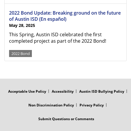
2022 Bond Update: Breaking ground on the future
of Austin ISD (En español)
May 28, 2025
This Spring, Austin ISD celebrated the first
completed project as part of the 2022 Bond!
2022 Bond
FOOTER
MENU
Acceptable Use Policy
Accessibility
Austin ISD Bullying Policy
Non Discrimination Policy
Privacy Policy
Submit Questions or Comments